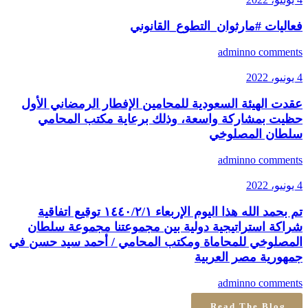
فعاليات #مارثوان_التطوع_القانوني
admin
no comments
4 يونيو، 2022
عقدت الهيئة السعودية للمحامين الإفطار الرمضاني الأول
حظيت بمشاركة واسعة، وذلك برعاية مكتب المحامي
سلطان المصلوخي
admin
no comments
4 يونيو، 2022
تم بحمد الله هذا اليوم الإربعاء ١٤٤٠/٢/١ توقيع اتفاقية
شراكة استراتيجية دولية بين مجموعتنا مجموعة سلطان
المصلوخي للمحاماة ومكتب المحامي / أحمد سيد حسن في
جمهورية مصر العربية
admin
no comments
Read The Blog