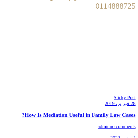
0114888725
info@maslokhi.com
·
السبت – الخميس 09:00-17:00
Sticky Post
28 فبراير، 2019
How Is Mediation Useful in Family Law Cases?
admin
no comments
4 يونيو، 2022