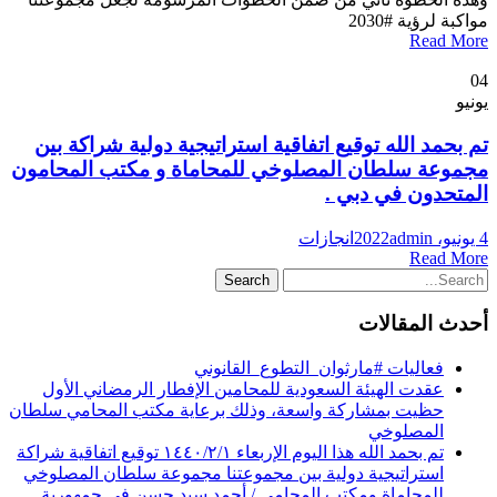
مواكبة لرؤية #2030
Read More
04
يونيو
تم بحمد الله توقيع اتفاقية استراتيجية دولية شراكة بين
مجموعة سلطان المصلوخي للمحاماة و مكتب المحامون
المتحدون في دبي .
4 يونيو، 2022
admin
انجازات
Read More
أحدث المقالات
فعاليات #مارثوان_التطوع_القانوني
عقدت الهيئة السعودية للمحامين الإفطار الرمضاني الأول
حظيت بمشاركة واسعة، وذلك برعاية مكتب المحامي سلطان
المصلوخي
تم بحمد الله هذا اليوم الإربعاء ١٤٤٠/٢/١ توقيع اتفاقية شراكة
استراتيجية دولية بين مجموعتنا مجموعة سلطان المصلوخي
للمحاماة ومكتب المحامي / أحمد سيد حسن في جمهورية